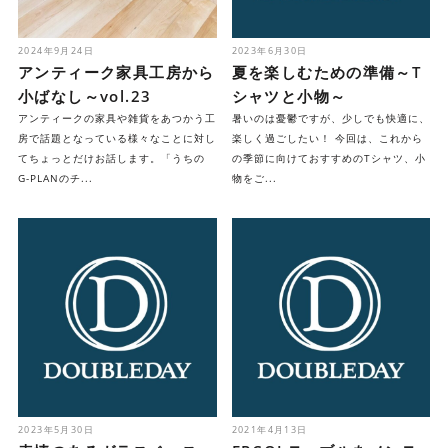
2024年9月24日
2023年6月30日
アンティーク家具工房から
夏を楽しむための準備～T
小ばなし～vol.23
シャツと小物～
アンティークの家具や雑貨をあつかう工
暑いのは憂鬱ですが、少しでも快適に、
房で話題となっている様々なことに対し
楽しく過ごしたい！ 今回は、これから
てちょっとだけお話します。「うちの
の季節に向けておすすめのTシャツ、小
G-PLANのチ...
物をご...
2023年5月30日
2021年4月13日