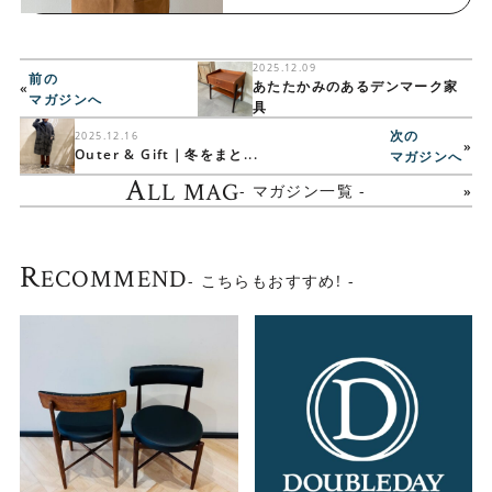
2025.12.09
前の
あたたかみのあるデンマーク家
«
マガジンへ
具
次の
2025.12.16
»
Outer & Gift｜冬をまと...
マガジンへ
A
LL MAG
- マガジン一覧 -
R
ECOMMEND
- こちらもおすすめ! -