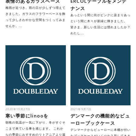
表情のあるガラスベース
ERCOLテーブルをメンテ
ナンス
梅雨が近づき、雨の日が少しずつ増えて
きました。ガラスのフラワーベースを飾
あっという間に街がピンクに染まりあっ
って少しさわやかな空間をつくってみま
という間に木々が新緑に輝きました。
せんか。...
皆さま、新しい生活には慣れましたか？
わたし...
2020年10月27日
2021年9月7日
寒い季節にlinooを
デンマークの機能的なビュ
ーローブックケース
朝晩の気温が一気に下がり、冬がすぐそ
こまで来ている事を感じます。 これか
デンマークからビューローに本棚が付い
らの季節におすすめのリトアニアより届
たブックケースがいくつか入荷してきま