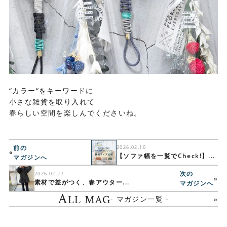
“カラー“をキーワードに
小さな雑貨を取り入れて
春らしい空間を楽しんでくださいね。
前の
2026.02.10
«
【ソファ幅を一覧でCheck!】...
マガジンへ
次の
2026.02.27
»
素材で差がつく、春アウター...
マガジンへ
A
LL MAG
- マガジン一覧 -