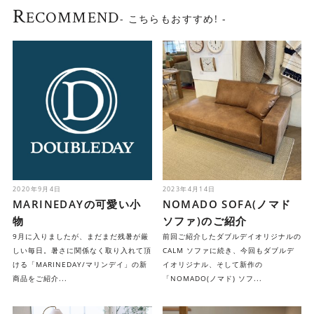
R
ECOMMEND
- こちらもおすすめ! -
2020年9月4日
2023年4月14日
MARINEDAYの可愛い小
NOMADO SOFA(ノマド
物
ソファ)のご紹介
9月に入りましたが、まだまだ残暑が厳
前回ご紹介したダブルデイオリジナルの
しい毎日。暑さに関係なく取り入れて頂
CALM ソファに続き、今回もダブルデ
ける「MARINEDAY/マリンデイ」の新
イオリジナル、そして新作の
商品をご紹介...
「NOMADO(ノマド) ソフ...