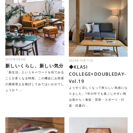
2025年3月4日
2024年10月11日
新しいくらし、新しい気分
◆KLASI
「新生活」というキーワードを街でみる
COLLEGE×DOUBLEDAY-
ことが多くなる時期。この機会にお部屋
Vol.19
の模様替えを検討してみてはいかがでし
ようやく涼しくなって秋らしい気候にな
ょうか？...
りました。1年の中でも過ごしやすい秋
は昔から＜食欲・芸術・スポーツ・行
楽・読書の...