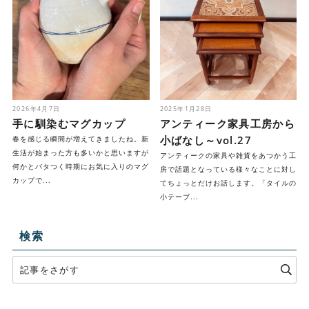
2026年4月7日
2025年1月28日
手に馴染むマグカップ
アンティーク家具工房から
小ばなし～vol.27
春を感じる瞬間が増えてきましたね。新
生活が始まった方も多いかと思いますが
アンティークの家具や雑貨をあつかう工
何かとバタつく時期にお気に入りのマグ
房で話題となっている様々なことに対し
カップで...
てちょっとだけお話します。「タイルの
小テーブ...
検索