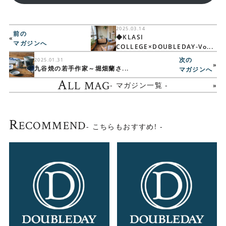
2025.03.14
前の
◆KLASI
«
マガジンへ
COLLEGE×DOUBLEDAY-Vo...
次の
2025.01.31
»
九谷焼の若手作家～堀畑蘭さ...
マガジンへ
A
LL MAG
- マガジン一覧 -
R
ECOMMEND
- こちらもおすすめ! -