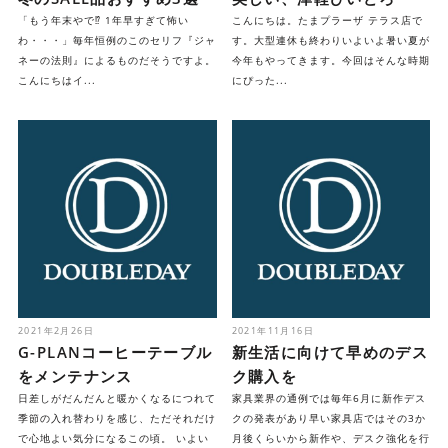
「もう年末やで⁉ 1年早すぎて怖い
こんにちは。たまプラーザ テラス店で
わ・・・」毎年恒例のこのセリフ『ジャ
す。大型連休も終わりいよいよ暑い夏が
ネーの法則』によるものだそうですよ。
今年もやってきます。今回はそんな時期
こんにちはイ...
にぴった...
2021年2月26日
2021年11月16日
G-PLANコーヒーテーブル
新生活に向けて早めのデス
をメンテナンス
ク購入を
日差しがだんだんと暖かくなるにつれて
家具業界の通例では毎年6月に新作デス
季節の入れ替わりを感じ、ただそれだけ
クの発表があり早い家具店ではその3か
で心地よい気分になるこの頃。 いよい
月後くらいから新作や、デスク強化を行