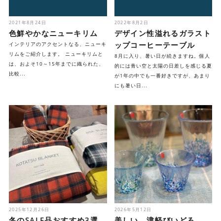
2021年8月24日
2022年8月2日
色鮮やかなニューキリム
デザイン性溢れるガラスト
ップコーヒーテーブル
インテリアのアクセントなる、ニューキ
リムをご紹介します。 ニューキリムと
8月に入り、暑い日が続きますね。個人
は、およそ10～15年までに織られた、
的には青い空と太陽の日差しを感じる夏
比較...
が1年の中でも一番好きですが、あまり
にも暑い日...
2025年12月26日
2026年5月12日
冬のSALE品おすすめ3選
美しい、津軽びいどろ