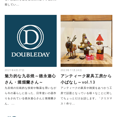
荷してい...
2021年4月27日
2023年11月24日
魅力的な九谷焼～徳永遊心
アンティーク家具工房から
さん・堀畑蘭さん～
小ばなし～vol.13
九谷焼の伝統的な技術や釉薬を用いなが
アンティークの家具や雑貨をあつかう工
ら今の暮らしに合った、日常使いの器作
房で話題となっている様々なことに対し
りをされている徳永遊心さんと堀畑蘭さ
てちょっとだけお話します。「クリスマ
ん。 ...
ス！作り...