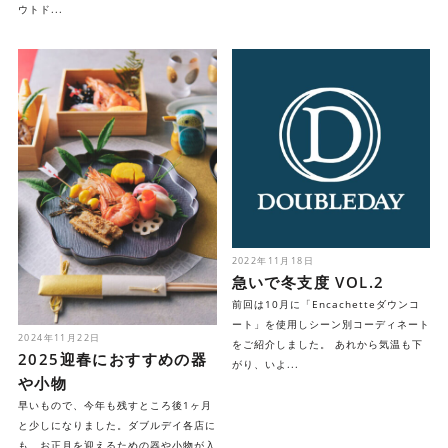
ウトド...
2022年11月18日
急いで冬支度 VOL.2
前回は10月に「Encachetteダウンコ
ート」を使用しシーン別コーディネート
2024年11月22日
をご紹介しました。 あれから気温も下
2025迎春におすすめの器
がり、いよ...
や小物
早いもので、今年も残すところ後1ヶ月
と少しになりました。ダブルデイ各店に
も、お正月を迎えるための器や小物が入