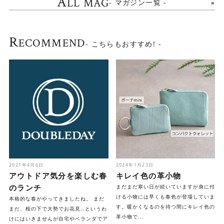
A
LL MAG
- マガジン一覧 -
R
ECOMMEND
- こちらもおすすめ! -
2021年4月6日
2024年1月23日
アウトドア気分を楽しむ春
キレイ色の革小物
のランチ
まだまだ寒い日が続いていますが身に付
ける小物には早くも春色が登場していま
本格的な春がやってきましたね。 まだ
す。暖かくなるのを待つ間にキレイ色の
まだ、桜の下で大勢でお花見…というわ
革小物で...
けにはいきませんが自宅やベランダでア