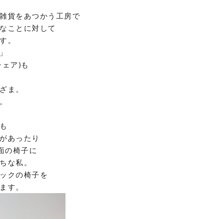
雑貨をあつかう工房で
なことに対して
す。
」
チェア
)
も
ざま。
。
も
があったり
面の椅子に
ちな私。
ックの椅子を
ます。