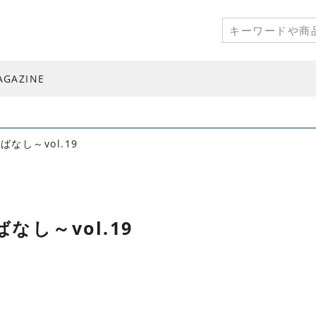
AGAZINE
なし～vol.19
し～vol.19