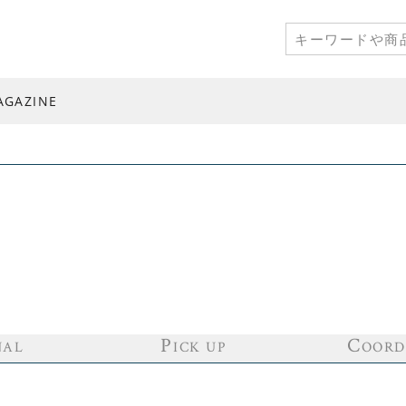
AGAZINE
P
C
NAL
ICK UP
OORD