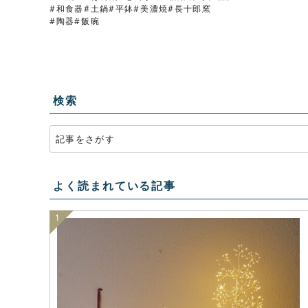
和食器
土鍋
平鉢
美濃焼
長十郎窯
陶器
飯碗
検索
よく読まれている記事