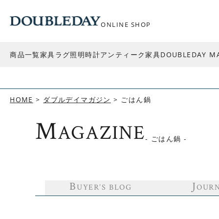
ONLINE SHOP
商品一覧
家具
ラグ
照明
時計
アンティーク家具
DOUBLEDAY M
HOME
ダブルデイマガジン
ごはん鍋
M
AGAZINE
- ごはん鍋 -
B
J
UYER’S BLOG
OUR