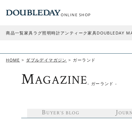
ONLINE SHOP
商品一覧
家具
ラグ
照明
時計
アンティーク家具
DOUBLEDAY M
HOME
ダブルデイマガジン
ガーランド
M
AGAZINE
- ガーランド -
B
J
UYER’S BLOG
OUR