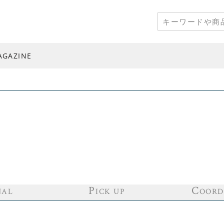
AGAZINE
P
C
NAL
ICK UP
OORD