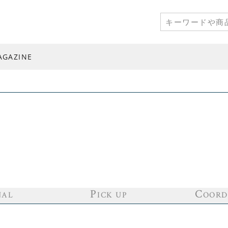
AGAZINE
P
C
NAL
ICK UP
OORD