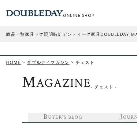
ONLINE SHOP
商品一覧
家具
ラグ
照明
時計
アンティーク家具
DOUBLEDAY M
HOME
ダブルデイマガジン
チェスト
M
AGAZINE
- チェスト -
B
J
UYER’S BLOG
OUR