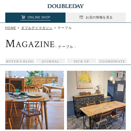
ONLINE SHOP
お店の情報を見る
HOME
ダブルデイマガジン
テーブル
M
AGAZINE
- テーブル -
BUYER’S BLOG
JOURNAL
PICK UP
COORDINATE