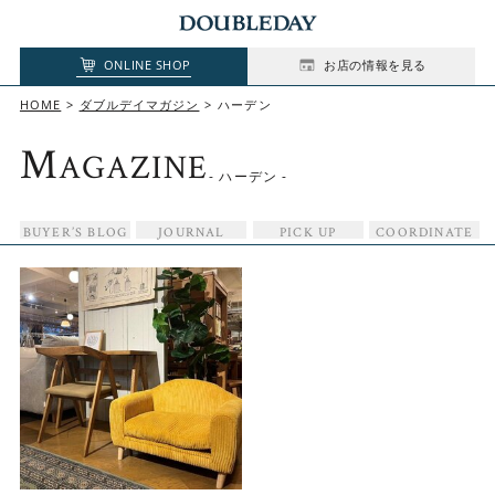
ONLINE SHOP
お店の情報を見る
HOME
ダブルデイマガジン
ハーデン
M
AGAZINE
- ハーデン -
BUYER’S BLOG
JOURNAL
PICK UP
COORDINATE