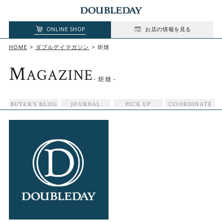
ONLINE SHOP
お店の情報を見る
HOME
ダブルデイマガジン
炬燵
M
AGAZINE
- 炬燵 -
BUYER’S BLOG
JOURNAL
PICK UP
COORDINATE