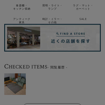
食器棚・
照明・ライト・
ラグ・マット・
キッチン収納
ランプ
カーペット
アンティーク
時計・ミラー・
SALE
家具
その他
C
HECKED ITEMS
- 閲覧履歴 -