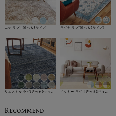
ニケ ラグ（選べる8サイズ）
ラグナ ラグ(選べる6サイズ)
フィッシャーマンズセーターがモチーフ
Knittingは一見無地に見えるシンプルなラグです。フィッ
シャーマンズセーターの編み模様がモチーフになっていま
す。アイルランドやスコットランドの漁師の防寒セーター
にルーツがあるフィッシャーマンズセーターの凹凸感や織
リュストル ラグ(選べる9サイ
ベッキー ラグ（選べる3サイ
ズ)
ズ）
り模様が表現されています。素朴ながらも洋服のようなデ
ザイン性も感じつつ、飽きがこず永く愛用できるのが魅力
R
ECOMMEND
です。「セーターの編み模様をカーペットの織りで表現」