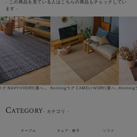
するという、堀田カーペットの技術が存分に駆使された豊
- この商品を見ている人はこちらの商品もチェックしてい
かな表情が楽しめます。
ます -
▼GRAYは、使いやすいベーシックカラー。インテリアに落
ち着きを出してくれます。
Knittingラグ CAMEL×IVORY(選べ
Knittingラグ KHAKI BROWN(選べ
る10サイズ)
る10サイズ)
C
ATEGORY
- カテゴリ -
テーブル
チェア・椅子
ソファ