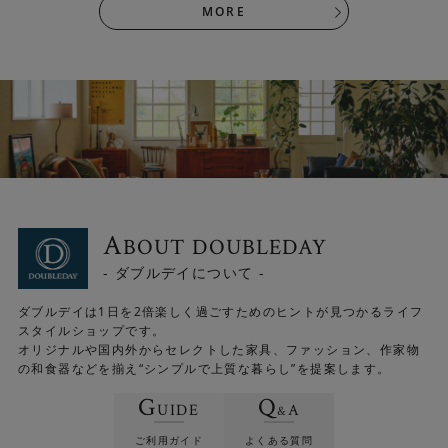
MORE
A
BOUT DOUBLEDAY
- ダブルデイについて -
ダブルデイは1日を2倍楽しく過ごすためのヒントが見つかるライフ
スタイルショップです。
オリジナルや国内外からセレクトした家具、ファッション、作家物
の和食器などを揃え“シンプルで上質な暮らし”を提案します。
G
Q
UIDE
A
&
ご利用ガイド
よくある質問