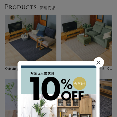
P
RODUCTS
- 関連商品 -
Knittingラグ NAVY(選べる10サ
Knittingラグ IVORY(選べる10
イズ)
サイズ)
1962年創業の老舗が作るラグ
掘田カーペットは日本最大のカーペット産地である大阪
で、敷き込みカーペットを中心にウィルトンカーペットを
製造しているメーカーです。5つ星ホテルや官公庁、住宅な
どで使われる敷き込みカーペットのメーカーとして多くの
取引先の信頼を得てきました。