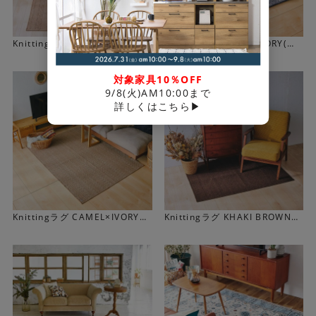
Knittingは、長年ウィルトンカーペットを製造する中で感
Knittingラグ CAMEL(選べる10
Knittingラグ NAVY×IVORY(選
じるウールラグを敷いた床の美しさ、快適さ、素晴らしさ
サイズ)
べる10サイズ)
を、家庭でも感じて欲しいとの思いから生まれたブランド
対象家具10％OFF
です。「TAILOR-MADECARPET」がコンセプトになって
9/8(火)AM10:00まで
おり、テイラーメイドの洋服を誂えるように、豊富な色と
詳しくはこちら▶
サイズのなかからご自宅に合うものをお選びいただけま
す。
Knittingラグ CAMEL×IVORY
Knittingラグ KHAKI BROWN
(選べる10サイズ)
(選べる10サイズ)