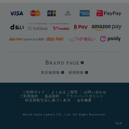
B
RAND PAGE
※画像はKHAKI BROWNです
実店舗情報
採用情報
やわらかな肌触りと、ウールの弾力感が素足にも心地よい
ご利用ガイド
よくあるご質問
お問い合わせ
ご利用規約
返品特約
プライバシーポリシー
触感です。
特定商取引法に基づく表示
会社概要
World Style Labels CO., Ltd. All Right Reserved.