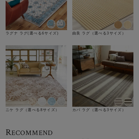
フィッシャーマンズセーターがモチーフ
Knittingは一見無地に見えるシンプルなラグです。フィッ
ラグナ ラグ(選べる6サイズ)
由良 ラグ（選べる3サイズ）
シャーマンズセーターの編み模様がモチーフになっていま
す。アイルランドやスコットランドの漁師の防寒セーター
にルーツがあるフィッシャーマンズセーターの凹凸感や織
り模様が表現されています。素朴ながらも洋服のようなデ
ザイン性も感じつつ、飽きがこず永く愛用できるのが魅力
です。 「セーターの編み模様をカーペットの織りで表現」
するという、堀田カーペットの技術が存分に駆使された豊
かな表情が楽しめます。
ニケ ラグ（選べる8サイズ）
カパ ラグ（選べる3サイズ）
▼IVORYは、主張しすぎないニュートラルカラー。どのよ
うなテイストのインテリアや家具にもすっと馴染みます。
R
ECOMMEND