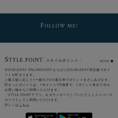
F
OLLOW ME!
S
TYLE POiNT
- スタイルポイント -
MORE
DOUBLEDAY ONLINESHOP ならびにDOUBLEDAY実店舗でポイ
ントが貯まります。
ご購入額に応じて1〜最大3％の還元率でポイントをさしあげます。
貯まったポイントは、1ポイント1円換算で、1ポイント単位で次の
お買い物からご利用いただけます。
「STYLE POiNTアプリ」をダウンロードしていただくとメンバーズ
カードとしてご利用いただけます。
軽くてやわらか。素足にも心地よい肌触り
詳しくは
こちら
掃除などでラグをベランダに持ち出したい時、重いラグだ