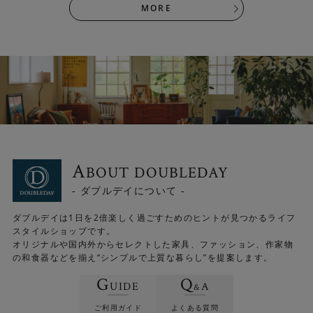
MORE
希少性の高いブリティッシュウールを使用
素材にはツイード生地などで使用されているブリティッシ
ュウールを使用しています。希少性が高く、高い弾力性と
A
BOUT DOUBLEDAY
独特の光沢感を持っています。 綿染めしミックスして紡績
- ダブルデイについて -
した糸を6～10色作り、ミックスさせることで深みのある
表情に仕上げています。
ウールの持つ質感を最大限に引き
ダブルデイは1日を2倍楽しく過ごすためのヒントが見つかるライフ
出した糸を使うからこそ、シンプルなデザインに豊かな表
スタイルショップです。
情を持たせることができます。
オリジナルや国内外からセレクトした家具、ファッション、作家物
の和食器などを揃え“シンプルで上質な暮らし”を提案します。
G
Q
UIDE
A
&
ご利用ガイド
よくある質問