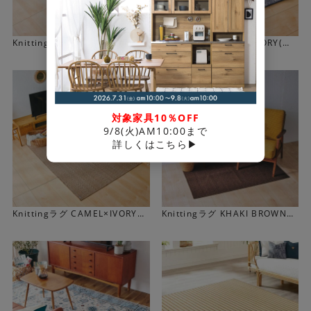
す。
Knittingラグ GREY(選べる10サ
Knittingラグ NAVY×IVORY(選
イズ)
べる10サイズ)
対象家具10％OFF
9/8(火)AM10:00まで
詳しくはこちら▶
Knittingラグ CAMEL×IVORY
Knittingラグ KHAKI BROWN
(選べる10サイズ)
(選べる10サイズ)