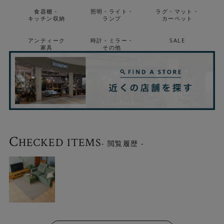
食器棚・
照明・ライト・
ラグ・マット・
キッチン収納
ランプ
カーペット
アンティーク
時計・ミラー・
SALE
家具
その他
C
HECKED ITEMS
- 閲覧履歴 -