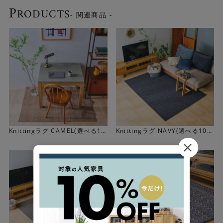
P
RODUCTS
- 関連商品 -
1962年創業の老舗が作るラグ
掘田カーペットは日本最大のカーペット産地である大阪
で、敷き込みカーペットを中心にウィルトンカーペットを
製造しているメーカーです。5つ星ホテルや官公庁、住宅な
どで使われる敷き込みカーペットのメーカーとして多くの
Knittingラグ CAMEL(選べる10
Knittingラグ NAVY(選べる10サ
取引先の信頼を得てきました。
サイズ)
イズ)
Knittingは、長年ウィルトンカーペットを製造する中で感
じるウールラグを敷いた床の美しさ、快適さ、素晴らしさ
を、家庭でも感じて欲しいとの思いから生まれたブランド
です。「TAILOR-MADECARPET」がコンセプトになって
おり、テイラーメイドの洋服を誂えるように、豊富な色と
サイズのなかからご自宅に合うものをお選びいただけま