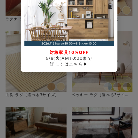
掘田カーペットは日本最大のカーペット産地である大阪
で、敷き込みカーペットを中心にウィルトンカーペットを
ラグナ ラグ(選べる6サイズ)
白川ラグ(選べる3サイズ)
製造しているメーカーです。5つ星ホテルや官公庁、住宅な
どで使われる敷き込みカーペットのメーカーとして多くの
取引先の信頼を得てきました。
対象家具10％OFF
Knittingは、長年ウィルトンカーペットを製造する中で感
9/8(火)AM10:00まで
詳しくはこちら▶
じるウールラグを敷いた床の美しさ、快適さ、素晴らしさ
を、家庭でも感じて欲しいとの思いから生まれたブランド
です。「TAILOR-MADECARPET」がコンセプトになって
おり、テイラーメイドの洋服を誂えるように、豊富な色と
由良 ラグ（選べる3サイズ）
ベッキー ラグ（選べる3サイ
サイズのなかからご自宅に合うものをお選びいただけま
ズ）
す。