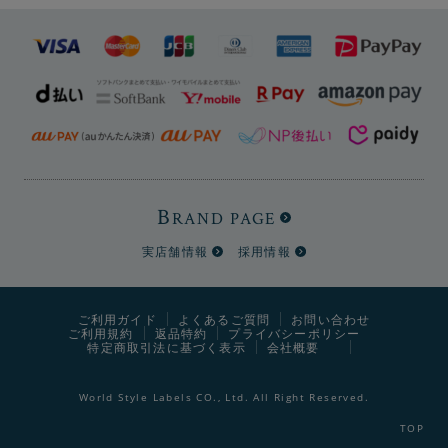
素材にはツイード生地などで使用されているブリティッシ
ュウールを使用しています。希少性が高く、高い弾力性と
独特の光沢感を持っています。 綿染めしミックスして紡績
した糸を6～10色作り、ミックスさせることで深みのある
表情に仕上げています。
ウールの持つ質感を最大限に引き
出した糸を使うからこそ、シンプルなデザインに豊かな表
情を持たせることができます。
B
RAND PAGE
実店舗情報
採用情報
ご利用ガイド
よくあるご質問
お問い合わせ
ご利用規約
返品特約
プライバシーポリシー
特定商取引法に基づく表示
会社概要
World Style Labels CO., Ltd. All Right Reserved.