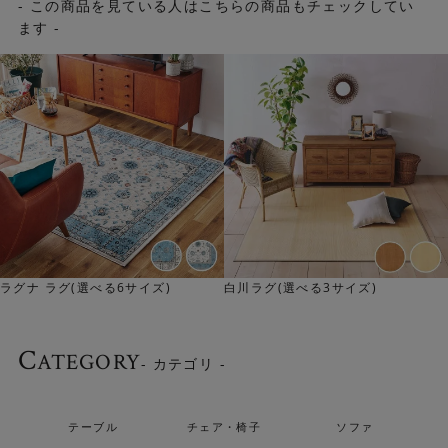
- この商品を見ている人はこちらの商品もチェックしてい
す。アイルランドやスコットランドの漁師の防寒セーター
ます -
にルーツがあるフィッシャーマンズセーターの凹凸感や織
り模様が表現されています。素朴ながらも洋服のようなデ
ザイン性も感じつつ、飽きがこず永く愛用できるのが魅力
です。「セーターの編み模様をカーペットの織りで表現」
するという、堀田カーペットの技術が存分に駆使された豊
かな表情が楽しめます。
▼NAVY×IVORYは、リアルなセーターのようなデザインが
程よいアクセントに。個性的に見えますが、使いやすいベ
ーシックカラーのラグです。
白川ラグ(選べる3サイズ)
由良 ラグ（選べる3サイズ）
C
ATEGORY
- カテゴリ -
テーブル
チェア・椅子
ソファ