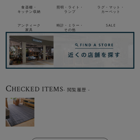
食器棚・
照明・ライト・
ラグ・マット・
キッチン収納
ランプ
カーペット
アンティーク
時計・ミラー・
SALE
家具
その他
C
HECKED ITEMS
- 閲覧履歴 -