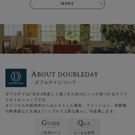
MORE
A
BOUT DOUBLEDAY
- ダブルデイについて -
近くで見ると、複数の色が使われている様子がよくわかり
ダブルデイは1日を2倍楽しく過ごすためのヒントが見つかるライフ
ます。
スタイルショップです。
オリジナルや国内外からセレクトした家具、ファッション、作家物
の和食器などを揃え“シンプルで上質な暮らし”を提案します。
G
Q
UIDE
A
&
ご利用ガイド
よくある質問