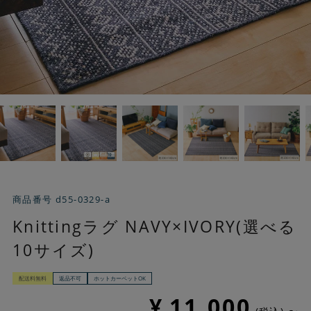
商品番号
d55-0329-a
Knittingラグ NAVY×IVORY(選べる
10サイズ)
配送料無料
返品不可
ホットカーペットOK
¥
11,000