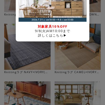
Knittingは、長年ウィルトンカーペットを製造する中で感
Knittingラグ CAMEL(選べる10
Knittingラグ KHAKI BROWN
じるウールラグを敷いた床の美しさ、快適さ、素晴らしさ
サイズ)
(選べる10サイズ)
を、家庭でも感じて欲しいとの思いから生まれたブランド
対象家具10％OFF
です。「TAILOR-MADECARPET」がコンセプトになって
9/8(火)AM10:00まで
おり、テイラーメイドの洋服を誂えるように、豊富な色と
詳しくはこちら▶
サイズのなかからご自宅に合うものをお選びいただけま
す。
Knittingラグ NAVY×IVORY(選
Knittingラグ CAMEL×IVORY
べる10サイズ)
(選べる10サイズ)