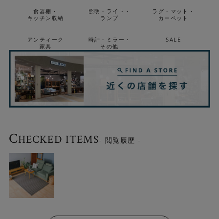
食器棚・
照明・ライト・
ラグ・マット・
キッチン収納
ランプ
カーペット
アンティーク
時計・ミラー・
SALE
家具
その他
C
HECKED ITEMS
- 閲覧履歴 -