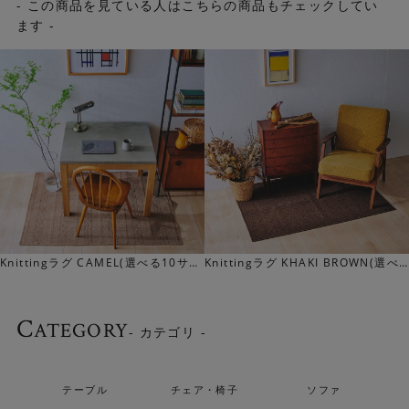
するという、堀田カーペットの技術が存分に駆使された豊
- この商品を見ている人はこちらの商品もチェックしてい
かな表情が楽しめます。
ます -
▼GRAYは、使いやすいベーシックカラー。インテリアに落
ち着きを出してくれます。
Knittingラグ CAMEL(選べる10サイ
Knittingラグ KHAKI BROWN(選べ
ズ)
る10サイズ)
C
ATEGORY
- カテゴリ -
テーブル
チェア・椅子
ソファ