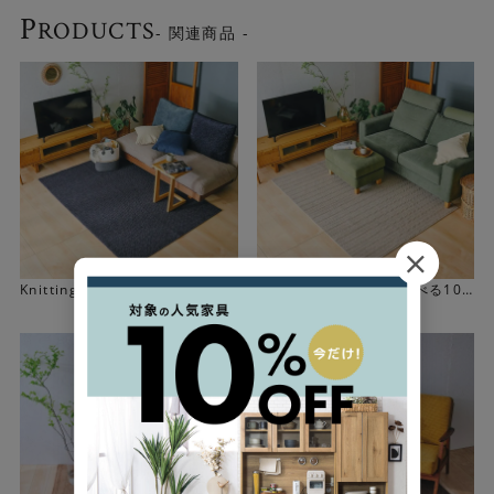
P
RODUCTS
- 関連商品 -
Knittingラグ NAVY(選べる10サ
Knittingラグ IVORY(選べる10
イズ)
サイズ)
1962年創業の老舗が作るラグ
掘田カーペットは日本最大のカーペット産地である大阪
で、敷き込みカーペットを中心にウィルトンカーペットを
製造しているメーカーです。5つ星ホテルや官公庁、住宅な
どで使われる敷き込みカーペットのメーカーとして多くの
取引先の信頼を得てきました。