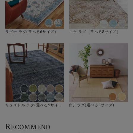
ラグナ ラグ(選べる6サイズ)
ニケ ラグ（選べる8サイズ）
フィッシャーマンズセーターがモチーフ
Knittingは一見無地に見えるシンプルなラグです。フィッ
シャーマンズセーターの編み模様がモチーフになっていま
す。アイルランドやスコットランドの漁師の防寒セーター
にルーツがあるフィッシャーマンズセーターの凹凸感や織
リュストル ラグ(選べる9サイ
白川ラグ(選べる3サイズ)
ズ)
り模様が表現されています。素朴ながらも洋服のようなデ
ザイン性も感じつつ、飽きがこず永く愛用できるのが魅力
R
ECOMMEND
です。「セーターの編み模様をカーペットの織りで表現」