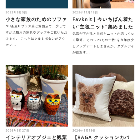
2022年8月5日
2025年11月18日
小さな家族のためのソファ
Favknit｜今いちばん着た
い“主役ニット”集めました
NU茶屋町プラス店と箕面店で、少しで
すが犬猫用の家具やグッズをご覧いただ
気温が下がると自然とニットが恋しくな
けます。 こちらはクルミボタンがアク
る季節。その“いつもの一枚”を今年は少
セン...
しアップデートしませんか。ダブルデイ
が提案す...
2026年3月27日
2026年5月19日
インテリアオブジェと観葉
【RAGA クッションカバ