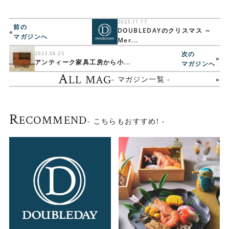
2023.11.17
前の
DOUBLEDAYのクリスマス ～
«
マガジンへ
Mer...
次の
2023.04.25
»
アンティーク家具工房から小...
マガジンへ
A
LL MAG
- マガジン一覧 -
R
ECOMMEND
- こちらもおすすめ! -