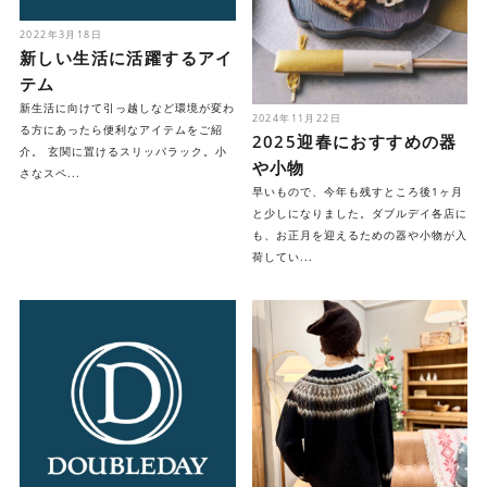
2022年3月18日
新しい生活に活躍するアイ
テム
新生活に向けて引っ越しなど環境が変わ
2024年11月22日
る方にあったら便利なアイテムをご紹
2025迎春におすすめの器
介。 玄関に置けるスリッパラック。小
や小物
さなスペ...
早いもので、今年も残すところ後1ヶ月
と少しになりました。ダブルデイ各店に
も、お正月を迎えるための器や小物が入
荷してい...