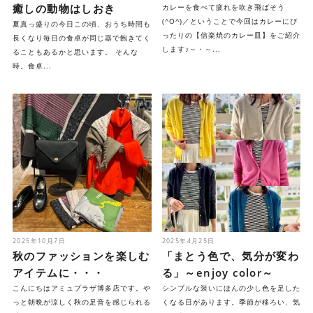
癒しの動物はしおき
カレーを食べて疲れを吹き飛ばそう
(^O^)／ということで今回はカレーにぴ
夏真っ盛りの今日この頃、おうち時間も
ったりの【信楽焼のカレー皿】をご紹介
長くなり毎日の食卓が同じ器で飽きてく
します♪～・～...
ることもあるかと思います。 そんな
時。食卓...
2025年10月7日
2025年4月25日
秋のファッションを楽しむ
「まとう色で、気分が変わ
アイテムに・・・
る」～enjoy color～
こんにちはアミュプラザ博多店です。や
シンプルな装いにほんの少し色を足した
っと朝晩が涼しく秋の足音を感じられる
くなる日があります。季節が移ろい、気