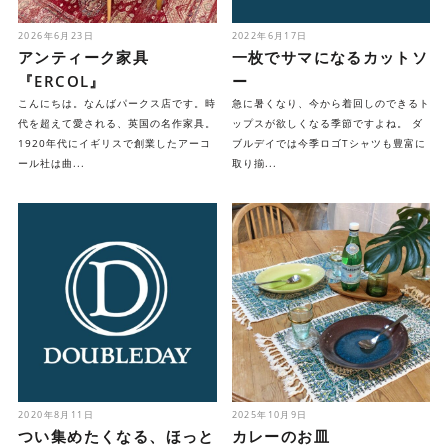
2026年6月23日
2022年6月17日
アンティーク家具
一枚でサマになるカットソ
『ERCOL』
ー
こんにちは。なんばパークス店です。時
急に暑くなり、今から着回しのできるト
代を超えて愛される、英国の名作家具。
ップスが欲しくなる季節ですよね。 ダ
1920年代にイギリスで創業したアーコ
ブルデイでは今季ロゴTシャツも豊富に
ール社は曲...
取り揃...
2020年8月11日
2025年10月9日
つい集めたくなる、ほっと
カレーのお皿