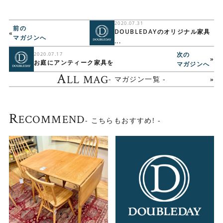
2020.07.31
前の
DOUBLEDAYのオリジナル家具
«
マガジンへ
...
次の
2020.07.17
»
お庭にアンティーク家具を
マガジンへ
A
LL MAG
- マガジン一覧 -
R
ECOMMEND
- こちらもおすすめ! -