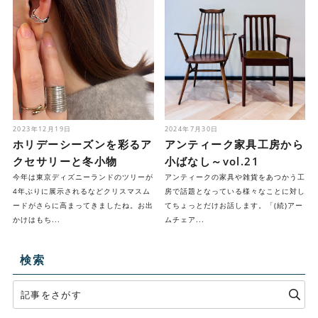
2023年12月19日
2024年7月30日
ホリデーシーズンを彩るア
アンティーク家具工房から
クセサリーと冬小物
小ばなし～vol.21
今年は東京ディズニーランドのツリーが
アンティークの家具や雑貨をあつかう工
4年ぶりに展示されるなどクリスマスム
房で話題となっている様々なことに対し
ードがさらに高まってきましたね。お出
てちょっとだけお話します。「(続)アー
かけはもち...
ムチェア...
検索