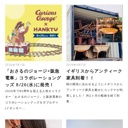
2026年7月1日
2026年4月7日
「おさるのジョージ×阪急
イギリスからアンティーク
電車」コラボレーショング
家具到着！！
ッズ 8/26(水)に発売！
桜の開花に合わせるようにイギリスから
アンティーク家具を載せたコンテナが到
2026年で85周年を迎える人気キャラク
着しました！ 約2ヶ月の船旅を経て到
ター「おさるのジョージ」と阪急電車の
着...
コラボレーショングッズをダブルデイ
(イオンモー...