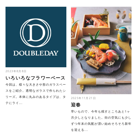
2023年8月8日
いろいろなフラワーベース
今回は、様々な大きさや形のガラスベー
スをご紹介。透明なガラスで作られたシ
リーズ。本体に丸みのあるタイプは、タ
2025年11月21日
テにライ...
迎春
早いもので、今年も残すところあと1ヶ
月少しとなりました。街の空気にも少し
ずつ年末の気配が漂い始めそろそろ新年
を迎える...