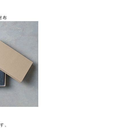
財布
す。