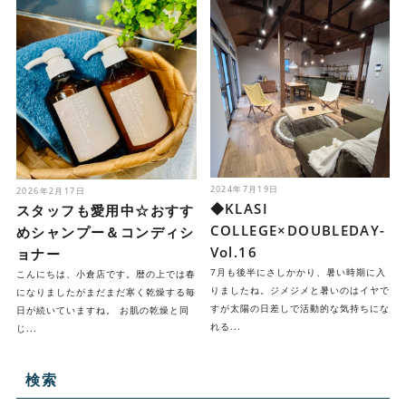
2024年7月19日
2026年2月17日
◆KLASI
スタッフも愛用中☆おすす
COLLEGE×DOUBLEDAY-
めシャンプー＆コンディシ
Vol.16
ョナー
7月も後半にさしかかり、暑い時期に入
こんにちは、小倉店です。暦の上では春
りましたね。ジメジメと暑いのはイヤで
になりましたがまだまだ寒く乾燥する毎
すが太陽の日差しで活動的な気持ちにな
日が続いていますね。 お肌の乾燥と同
れる...
じ...
検索