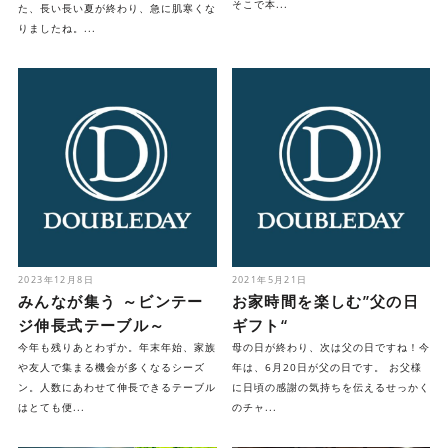
そこで本...
た、長い長い夏が終わり、急に肌寒くな
りましたね。...
2023年12月8日
2021年5月21日
みんなが集う ～ビンテー
お家時間を楽しむ”父の日
ジ伸長式テーブル～
ギフト“
今年も残りあとわずか。年末年始、家族
母の日が終わり、次は父の日ですね！今
や友人で集まる機会が多くなるシーズ
年は、6月20日が父の日です。 お父様
ン。人数にあわせて伸長できるテーブル
に日頃の感謝の気持ちを伝えるせっかく
はとても便...
のチャ...