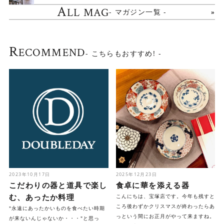
A
LL MAG
- マガジン一覧 -
R
ECOMMEND
- こちらもおすすめ! -
2023年10月17日
2025年12月23日
こだわりの器と道具で楽し
食卓に華を添える器
む、あったか料理
こんにちは、宝塚店です。今年も残すと
ころ後わずかクリスマスが終わったらあ
"永遠にあったかいものを食べたい時期
っという間にお正月がやって来ますね。
が来ないんじゃないか・・・"と思っ