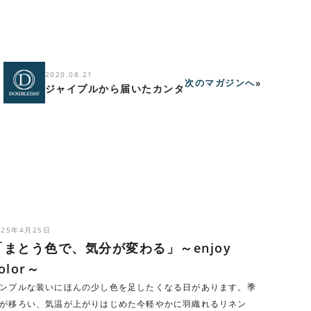
2020.08.21
次の
マガジンへ
»
ジャイプルから届いたカンタ
025年4月25日
「まとう色で、気分が変わる」～enjoy
olor～
ンプルな装いにほんの少し色を足したくなる日があります。季
が移ろい、気温が上がりはじめた今軽やかに羽織れるリネン