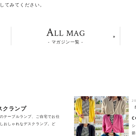
してみてください。
A
LL MAG
- マガジン一覧 -
2
スクランプ
のテーブルランプ、ご自宅でお仕
c
しおしゃれなデスクランプ。ど
シ
節