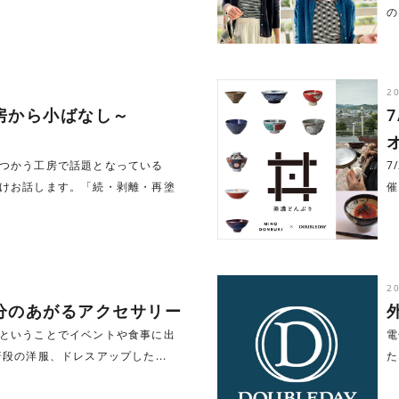
の.
2
房から小ばなし～
つかう工房で話題となっている
7
けお話します。「続・剥離・再塗
催
2
分のあがるアクセサリー
ということでイベントや食事に出
電
段の洋服、ドレスアップした...
た