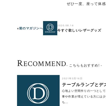
ぜひ一度、座って体感
2020.08.14
«
前の
マガジンへ
今すぐ欲しいレザーグッズ
R
ECOMMEND
- こちらもおすすめ! -
2021年3月16日
テーブルランプとデ
心地よい空間作りの一つとして
事や作業が増えている方には少
ち...