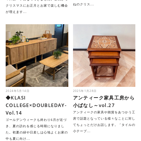
ねのクリス...
クリスマスにお正月とお家で楽しむ機会
が増えます...
2024年5月14日
2025年1月28日
◆KLASI
アンティーク家具工房から
COLLEGE×DOUBLEDAY-
小ばなし～vol.27
Vol.14
アンティークの家具や雑貨をあつかう工
房で話題となっている様々なことに対し
ゴールデンウィークも終わり6月が近づ
てちょっとだけお話します。「タイルの
き、夏の訪れを感じる時期になりまし
小テーブ...
た。初夏の緑や日差しは心地よくお家の
中も夏に向け...