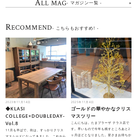
A
LL MAG
- マガジン一覧 -
R
ECOMMEND
- こちらもおすすめ! -
2023年11月14日
2025年11月4日
◆KLASI
ゴールドの華やかなクリス
COLLEGE×DOUBLEDAY-
マスツリー
Vol.8
こんにちは。たまプラーザ テラス店で
す。早いもので今年も残すところあと2
11月も半ばで、街は、すっかりクリス
ヶ月ほどとなりました。皆さまお待ちか
マスムードになってきました。これから