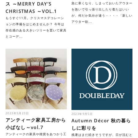
ス ～MERRY DAY’S
急に寒くなり、しまっておいたアウター
を急いで引っ張り出したり着たはいい
CHRISTMAS ～VOL.1
が、何だか気分が違う・・・・「新しい
もうすぐ11月。クリスマスデコレーシ
アウター欲...
ョンの準備をはじめませんか？ 今年は
存在感のある大きいツリーを置いて家具
とコーデ...
2023年5月23日
2023年9月5日
アンティーク家具工房から
Autumn Décor 秋の暮ら
小ばなし～vol.7
しに彩りを
アンティークの家具や雑貨をあつかう工
残暑はまだ続きそうですが、日が沈むと