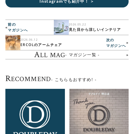
Instagramでも紹介中！ ＞
前の
2026.05.22
«
見た目から涼しいインテリア
マガジンへ
次の
2026.06.12
»
ERCOLのアームチェア
マガジンへ
A
LL MAG
- マガジン一覧 -
R
ECOMMEND
- こちらもおすすめ! -