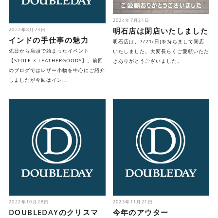
2024年7月21日
明石店は閉店いたしました
2022年8月23日
インドの手仕事の魅力
明石店は、7/21(日)を持ちまして閉店
先日から店頭で始まったイベント
いたしました。大変長らくご愛顧いただ
【STOLE × LEATHERGOODS】。前回
きありがとうございました。
のブログではレザー小物を中心にご紹介
しましたが今回はイン...
2022年10月28日
2023年11月21日
DOUBLEDAYのクリスマ
今年のアウター