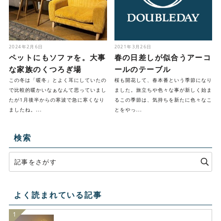
2024年2月6日
2021年3月26日
ペットにもソファを。大事
春の日差しが似合うアーコ
な家族のくつろぎ場
ールのテーブル
この冬は「暖冬」とよく耳にしていたの
桜も開花して、春本番という季節になり
で比較的暖かいなぁなんて思っていまし
ました。旅立ちや色々な事が新しく始ま
たが1月後半からの寒波で急に寒くなり
るこの季節は、気持ちを新たに色々なこ
ましたね。...
とをやっ...
検索
よく読まれている記事