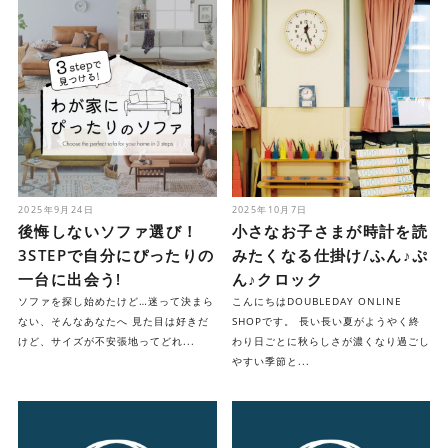
2025年9月24日
2025年10月7日
後悔しないソファ選び！
小さなお子さまが時計を読
3STEPで自分にぴったりの
みたくなる仕掛け/ふん♪ぷ
一台に出会う!
ん♪クロック
ソファを探し始めたけど…迷って決まら
こんにちはDOUBLEDAY ONLINE
ない、そんなあなたへ 見た目は好きだ
SHOPです。 長い長い夏がようやく終
けど、サイズが不安張地ってどれ...
わり日ごとに秋らしさが濃くなり過ごし
やすい季節と...