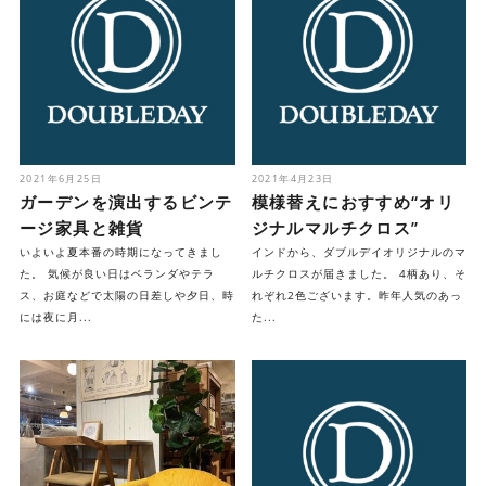
2021年6月25日
2021年4月23日
ガーデンを演出するビンテ
模様替えにおすすめ“オリ
ージ家具と雑貨
ジナルマルチクロス”
いよいよ夏本番の時期になってきまし
インドから、ダブルデイオリジナルのマ
た。 気候が良い日はベランダやテラ
ルチクロスが届きました。 4柄あり、そ
ス、お庭などで太陽の日差しや夕日、時
れぞれ2色ございます。昨年人気のあっ
には夜に月...
た...