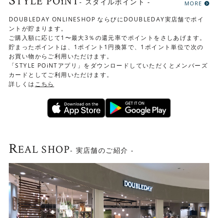
S
TYLE POiNT
- スタイルポイント -
MORE
DOUBLEDAY ONLINESHOP ならびにDOUBLEDAY実店舗でポイ
ントが貯まります。
ご購入額に応じて1〜最大3％の還元率でポイントをさしあげます。
貯まったポイントは、1ポイント1円換算で、1ポイント単位で次の
お買い物からご利用いただけます。
「STYLE POiNTアプリ」をダウンロードしていただくとメンバーズ
カードとしてご利用いただけます。
詳しくは
こちら
R
EAL SHOP
- 実店舗のご紹介 -